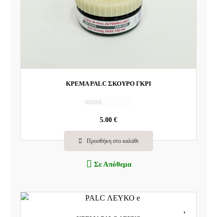
ΚΡΕΜΑ PALC ΣΚΟΥΡΟ ΓΚΡΙ
Β
5.00
€
α
θ
μ
Προσθήκη στο καλάθι
ο
λ
Σε Απόθεμα
ο
γ
ή
θ
η
κ