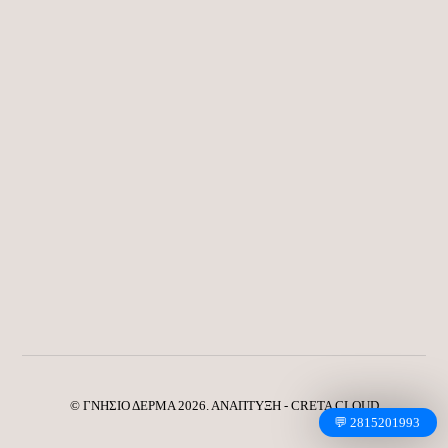
ΓΥΝΑΙΚΕΙΑ ΔΕΡΜΑΤΙΝΗ ΤΖΑΝΤΑ ΚΩΔ-Α075
35.00
€
ΔΕΡΜΑΤΙΝΟ ΤΣΑΝΤΑΚΙ ΩΜΟΥ ΚΑΦΕ.ΚΩΔ-8001
40.00
€
30.00
€
© ΓΝΗΣΙΟ ΔΕΡΜΑ 2026. ΑΝΑΠΤΥΞΗ - CRETA CLOUD
💬 2815201993