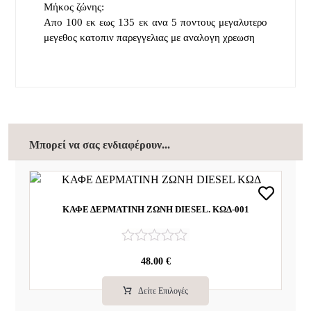
Μήκος ζώνης:
Απο 100 εκ εως 135 εκ ανα 5 ποντους μεγαλυτερο
μεγεθος κατοπιν παρεγγελιας με αναλογη χρεωση
Μπορεί να σας ενδιαφέρουν...
ΚΑΦΕ ΔΕΡΜΑΤΙΝΗ ΖΩΝΗ DIESEL. ΚΩΔ-001
Β
48.00
€
α
θ
μ
Δείτε Επιλογές
ο