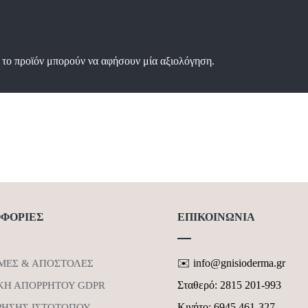
0
α
π
ό
5
 το προϊόν μπορούν να αφήσουν μία αξιολόγηση.
ΦΟΡΙΕΣ
ΕΠΙΚΟΙΝΩΝΙΑ
✉️ info@gnisioderma.gr
ΜΕΣ & ΑΠΟΣΤΟΛΕΣ
Σταθερό: 2815 201-993
ΚΗ ΑΠΟΡΡΗΤΟΥ GDPR
Κινήτο: 6945 461-327
ΡΗΣΗΣ ΙΣΤΟΤΟΠΟΥ