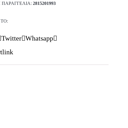
 ΠΑΡΑΓΓΕΛΊΑ:
2815201993
 ΤΟ:
Twitter
Whatsapp
tlink