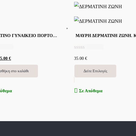
ΔΕΡΜΑΤΙΝΟ ΓΥΝΑΙΚΕΙΟ ΠΟΡΤΟΦΟΛΙ.ΚΩΔ-5781
Β
55.00
€
35.00
€
α
θ
μ
σθήκη στο καλάθι
Δείτε Επιλογές
ο
λ
ο
όθεμα
Σε Απόθεμα
γ
ή
θ
η
κ
ε
μ
ε