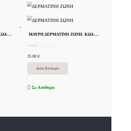
ΜΑΥΡΗ ΔΕΡΜΑΤΙΝΗ ΖΩΝΗ. ΚΩΔ-Α022
ΜΑΥΡΗ ΔΕΡΜΑΤΙΝΗ ΖΩΝΗ. ΚΩΔ-Α018
Β
35.00
€
α
θ
μ
Δείτε Επιλογές
ο
λ
ο
Σε Απόθεμα
γ
ή
θ
η
κ
ε
μ
ε