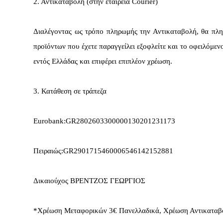
2. Αντικαταβολή (στην εταιρεία Courier)
Διαλέγοντας ως τρόπο πληρωμής την Αντικαταβολή, θα πλη
προϊόντων που έχετε παραγγείλει εξοφλείτε και το οφειλόμε
εντός Ελλάδας και επιφέρει επιπλέον χρέωση.
3. Κατάθεση σε τράπεζα
Eurobank:GR2802603300000130201231173
Πειραιώς:GR2901715460006546142152881
Δικαιούχος ΒΡΕΝΤΖΟΣ ΓΕΩΡΓΙΟΣ
*Χρέωση Μεταφορικών 3€ Πανελλαδικά, Χρέωση Αντικαταβ