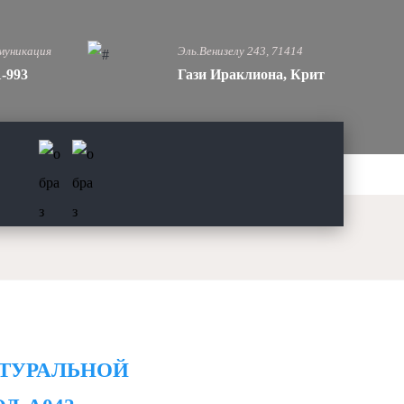
муникация
Эль.Венизелу 243, 71414
1-993
Гази Ираклиона, Крит
АТУРАЛЬНОЙ