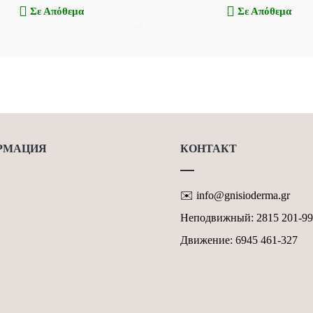
0
0
Σε Απόθεμα
Σε Απόθεμα
и
и
з
з
5
5
РМАЦИЯ
КОНТАКТ
✉️ info@gnisioderma.gr
ЖИ & МИССИЙ
Неподвижный: 2815 201-9
ИКА
Движение: 6945 461-327
ДЕНЦИАЛЬНОСТИ GDPR
ИЯ ИСПОЛЬЗОВАНИЯ ВЕБ-
КТНАЯ ФОРМА