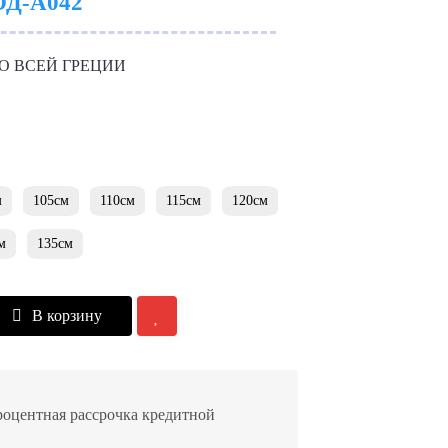
Д-A042
О ВСЕЙ ГРЕЦИИ
м
105см
110см
115см
120см
м
135см
В корзину
роцентная рассрочка кредитной