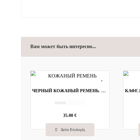
Вам может быть интересно...
ЧЕРНЫЙ КОЖАНЫЙ РЕМЕНЬ. КОД-A012
О
ц
35.00
€
е
н
Δείτε Επιλογές
к
а