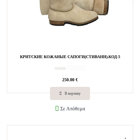
КРИТСКИЕ КОЖАНЫЕ САПОГИ(СТИВАНИ).КОД-5
О
250.00
€
ц
е
н
В корзину
к
а
Σε Απόθεμα
0
и
з
5