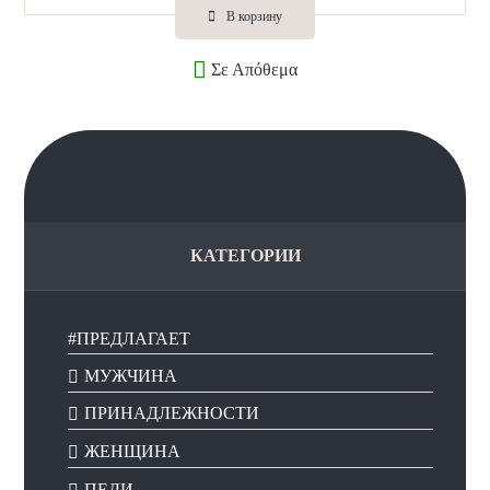
н
В корзину
к
а
Σε Απόθεμα
0
и
з
5
КАТЕГОРИИ
#ПРЕДЛАГАЕТ
МУЖЧИНА
ПРИНАДЛЕЖНОСТИ
ЖЕНЩИНА
ПЕДИ