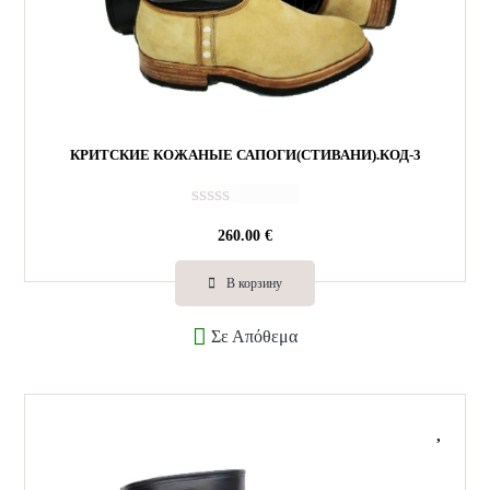
КРИТСКИЕ КОЖАНЫЕ САПОГИ(СТИВАНИ).КОД-3
О
260.00
€
ц
е
н
В корзину
к
а
Σε Απόθεμα
0
и
з
5