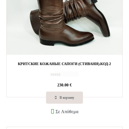
КРИТСКИЕ КОЖАНЫЕ САПОГИ (СТИВАНИ).КОД-2
О
230.00
€
ц
е
н
В корзину
к
а
Σε Απόθεμα
0
и
з
5