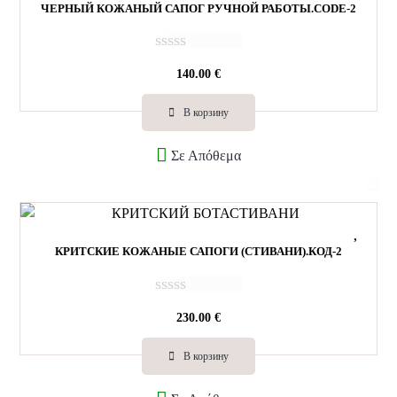
ЧЕРНЫЙ КОЖАНЫЙ САПОГ РУЧНОЙ РАБОТЫ.CODE-2
О
140.00
€
ц
е
н
В корзину
к
а
Σε Απόθεμα
0
и
з
5
КРИТСКИЕ КОЖАНЫЕ САПОГИ (СТИВАНИ).КОД-2
О
230.00
€
ц
е
н
В корзину
к
а