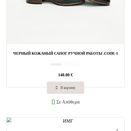
ЧЕРНЫЙ КОЖАНЫЙ САПОГ РУЧНОЙ РАБОТЫ .CODE-1
О
140.00
€
ц
е
н
В корзину
к
а
Σε Απόθεμα
0
и
з
5