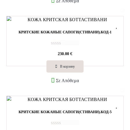
Σε Απόθεμα
0
и
з
5
КРИТСКИЕ КОЖАНЫЕ САПОГИ(СТИВАНИ).КОД-1
О
230.00
€
ц
е
н
В корзину
к
а
Σε Απόθεμα
0
и
з
5
КРИТСКИЕ КОЖАНЫЕ САПОГИ(СТИВАНИ).КОД-5