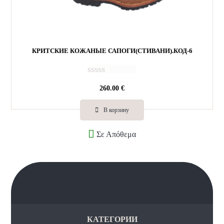
КРИТСКИЕ КОЖАНЫЕ САПОГИ(СТИВАНИ).КОД-6
О
260.00
€
ц
е
н
В корзину
к
а
Σε Απόθεμα
0
и
з
5
КАТЕГОРИИ