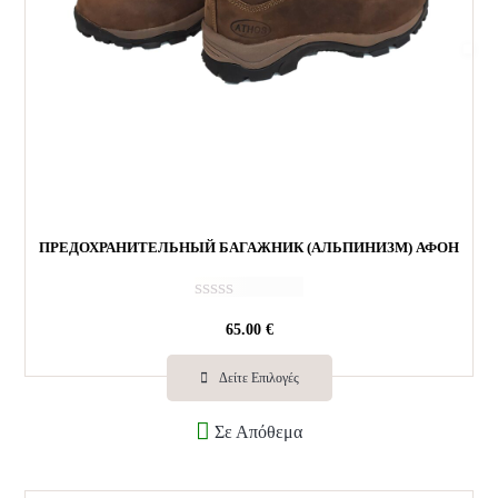
ПРЕДОХРАНИТЕЛЬНЫЙ БАГАЖНИК (АЛЬПИНИЗМ) АФОН
О
65.00
€
ц
е
н
Δείτε Επιλογές
к
а
Σε Απόθεμα
0
и
з
5