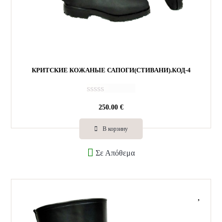
КРИТСКИЕ КОЖАНЫЕ САПОГИ(СТИВАНИ).КОД-4
О
250.00
€
ц
е
н
В корзину
к
а
Σε Απόθεμα
0
и
з
5