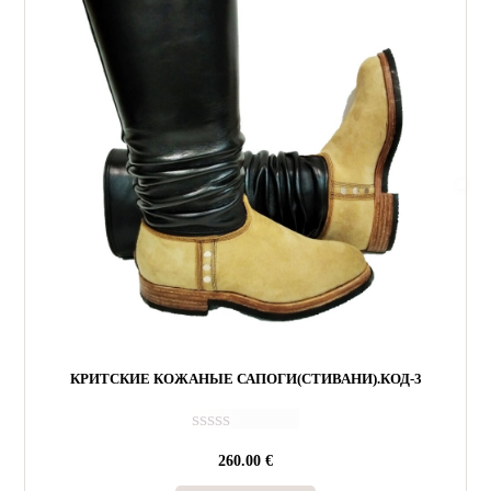
КРИТСКИЕ КОЖАНЫЕ САПОГИ(СТИВАНИ).КОД-3
О
260.00
€
ц
е