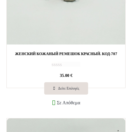
ЖЕНСКИЙ КОЖАНЫЙ РЕМЕШОК КРАСНЫЙ. КОД-707
О
35.00
€
ц
е
н
Δείτε Επιλογές
к
а
Σε Απόθεμα
0
и
з
5