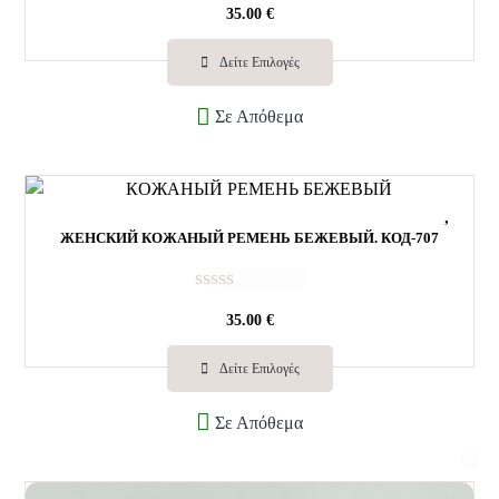
О
35.00
€
ц
е
н
Δείτε Επιλογές
к
а
Σε Απόθεμα
0
и
з
5
ЖЕНСКИЙ КОЖАНЫЙ РЕМЕНЬ БЕЖЕВЫЙ. КОД-707
О
35.00
€
ц
е
н
Δείτε Επιλογές
к
а
Σε Απόθεμα
0
и
з
5