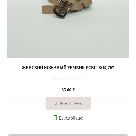
ЖЕНСКИЙ КОЖАНЫЙ РЕМЕНЬ ECRU. КОД-707
О
35.00
€
ц
е
н
Δείτε Επιλογές
к
а
Σε Απόθεμα
0
и
з
5