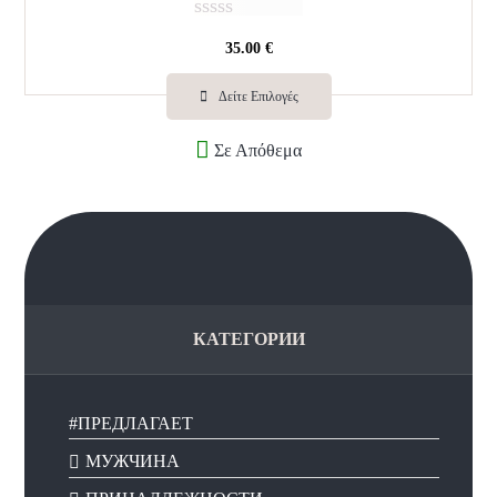
О
35.00
€
ц
е
н
Δείτε Επιλογές
к
а
Σε Απόθεμα
0
и
з
5
КАТЕГОРИИ
#ПРЕДЛАГАЕТ
МУЖЧИНА