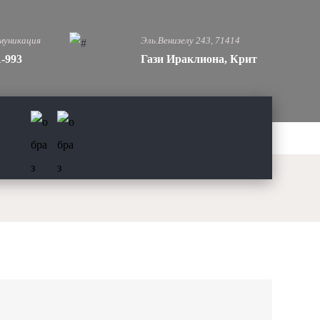
муникация
Эль.Венизелу 243, 71414
1-993
Гази Ираклиона, Крит